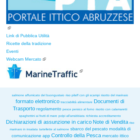
Link di Pubblica Utilità
Ricette della tradizione
Eventi
Webcam Mercato
salmone affumicato del buongustaio
riso pilaff con gli scampi
risotto del marinaio
formato elettronico
Documenti di
tracciabilità alimentare
Trasporto
regolamento
pesce persico al forno
risotto con calamaretti
spaghettini ai frutti di mare
polpi all'arrabbiata
richiesta accreditamento
Dichiarazioni di assunzione in carico
Note di Vendita
riso
sbarco del pescato
modalità di
marinaro in insalata
tartellette al salmone
Controllo della Pesca
comunicazione
app
mercato ittico