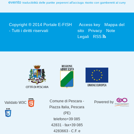
evento
traducibilità delle partite
peperoni all'acciuga
risotto con gamberetti al curry
Copyright ® 2014 Portale E-FISH
Access key
Mappa del
- Tutti i diritti riservati
sito
Privacy
Note
Legali
RSS
Comune di Pescara -
Powered by
Validato W3C
Piazza Italia, Pescara
(PE)
telefono+39 085
42831 - fax+39 085
4283663 - C.F. e